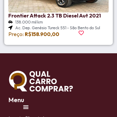
Frontier Attack 2.3 TB Diesel Aut 2021
138.000 mil km
Ac. Dep. Genésio Tureck 551 - São Bento do Sul
Preço:
R$158.900,00
Menu