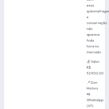
essa
quilometrag
e
conservação
não
aparece
toda
hora no
mercado.
💰 Valor:
R$
52.900,00
📍 Don
Motors
📲
WhatsApp:
(47)