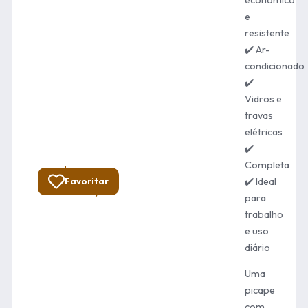
e
resistente
✔️ Ar-
condicionado
✔️
Vidros e
travas
elétricas
✔️
Completa
R$
Total:
✔️ Ideal
Favoritar
52.900,00
para
trabalho
e uso
diário
Uma
picape
com