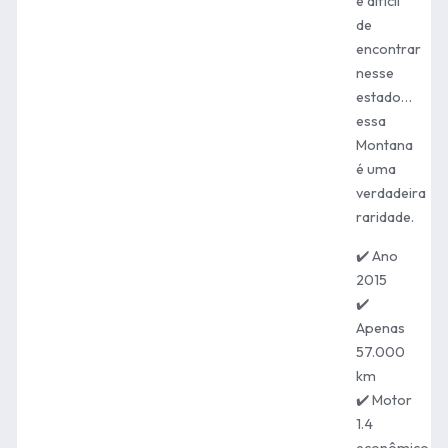
e difícil
de
encontrar
nesse
estado…
essa
Montana
é uma
verdadeira
raridade.
✔️ Ano
2015
✔️
Apenas
57.000
km
✔️ Motor
1.4
econômico