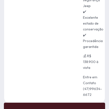
Jeep
✔️
Excelente
estado de
conservação
✔️
Procedência
garantida
💰 R$
138.900 à
vista
Entre em
Contato
(47)99634-
6672