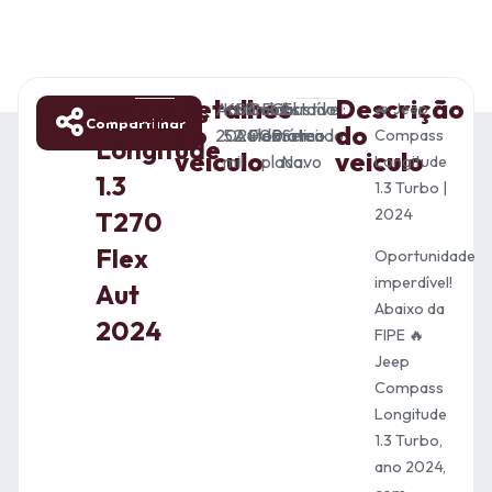
Detalhes
Descrição
Compass
Ano:
KM:
Câmbio:
Combustível:
Final
Cor:
Estado:
🚙 Jeep
Compartilhar
do
do
2024
52.000
Automático
Flex
da
Prateado
Semi-
Compass
Longitude
veiculo
veiculo
mil
placa:
Novo
Longitude
1.3
1.3 Turbo |
2024
T270
Flex
Oportunidade
imperdível!
Aut
Abaixo da
2024
FIPE 🔥
Jeep
Compass
Longitude
1.3 Turbo,
ano 2024,