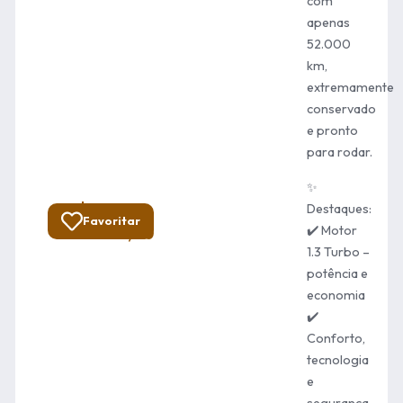
com
apenas
52.000
km,
extremamente
conservado
e pronto
para rodar.
✨
R$
Destaques:
Total:
Favoritar
✔️ Motor
138.900,00
1.3 Turbo –
potência e
economia
✔️
Conforto,
tecnologia
e
segurança