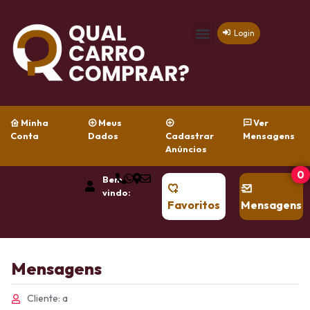
Login
Minha
Meus
Ver
Conta
Dados
Cadastrar
Mensagens
Anúncios
0
Bem
vindo:
Favoritos
Mensagens
Mensagens
Cliente: a