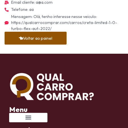
Email cliente: a@a.com
Telefone: aa
Mensagem: Olá, tenho interesse nesse veiculo:
https://qualcarrocomprar.com/carros/creta-limited-1-0-
turbo-flex-aut-2022/
Voltar ao painel
Menu